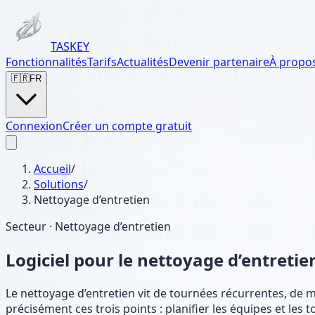
TASKEY
Fonctionnalités
Tarifs
Actualités
Devenir partenaire
À propo
🇫🇷
FR
Connexion
Créer un compte gratuit
Accueil
/
Solutions
/
Nettoyage d’entretien
Secteur · Nettoyage d’entretien
Logiciel pour le nettoyage d’entreti
Le nettoyage d’entretien vit de tournées récurrentes, de
précisément ces trois points : planifier les équipes et le