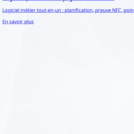
Logiciel métier tout-en-un : planification, preuve NFC, poin
En savoir plus