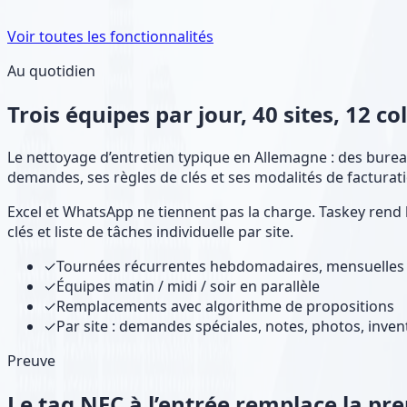
Voir toutes les fonctionnalités
Au quotidien
Trois équipes par jour, 40 sites, 12 c
Le nettoyage d’entretien typique en Allemagne : des bureau
demandes, ses règles de clés et ses modalités de facturat
Excel et WhatsApp ne tiennent pas la charge. Taskey rend l
clés et liste de tâches individuelle par site.
✓
Tournées récurrentes hebdomadaires, mensuelles
✓
Équipes matin / midi / soir en parallèle
✓
Remplacements avec algorithme de propositions
✓
Par site : demandes spéciales, notes, photos, inven
Preuve
Le tag NFC à l’entrée remplace la p