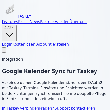
TASKEY
Features
Preise
News
Partner werden
Über uns
🇩🇪
DE
Login
Kostenlosen Account erstellen
Integration
Google Kalender Sync für Taskey
Verbinde deinen Google Kalender sicher über OAuth2
mit Taskey. Termine, Einsätze und Schichten werden in
beide Richtungen synchronisiert – ohne doppelte Pflege,
in Echtzeit und jederzeit widerrufbar.
In Taskey verbinden
Fragen? Support kontaktieren