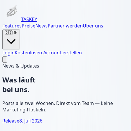
TASKEY
Features
Preise
News
Partner werden
Über uns
🇩🇪
DE
Login
Kostenlosen Account erstellen
News & Updates
Was läuft
bei uns.
Posts alle zwei Wochen. Direkt vom Team — keine
Marketing-Floskeln.
Release
8. Juli 2026