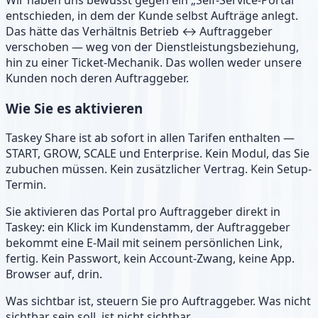
Wir haben uns bewusst gegen ein „Self-Service-Portal"
entschieden, in dem der Kunde selbst Aufträge anlegt.
Das hätte das Verhältnis Betrieb ↔ Auftraggeber
verschoben — weg von der Dienstleistungsbeziehung,
hin zu einer Ticket-Mechanik. Das wollen weder unsere
Kunden noch deren Auftraggeber.
Wie Sie es aktivieren
Taskey Share ist ab sofort in allen Tarifen enthalten —
START, GROW, SCALE und Enterprise. Kein Modul, das Sie
zubuchen müssen. Kein zusätzlicher Vertrag. Kein Setup-
Termin.
Sie aktivieren das Portal pro Auftraggeber direkt in
Taskey: ein Klick im Kundenstamm, der Auftraggeber
bekommt eine E-Mail mit seinem persönlichen Link,
fertig. Kein Passwort, kein Account-Zwang, keine App.
Browser auf, drin.
Was sichtbar ist, steuern Sie pro Auftraggeber. Was nicht
sichtbar sein soll, ist nicht sichtbar.