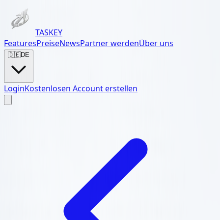
TASKEY
Features
Preise
News
Partner werden
Über uns
🇩🇪
DE
Login
Kostenlosen Account erstellen