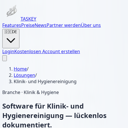
TASKEY
Features
Preise
News
Partner werden
Über uns
🇩🇪
DE
Login
Kostenlosen Account erstellen
Home
/
Lösungen
/
Klinik- und Hygienereinigung
Branche · Klinik & Hygiene
Software für Klinik- und
Hygienereinigung —
lückenlos
dokumentiert.